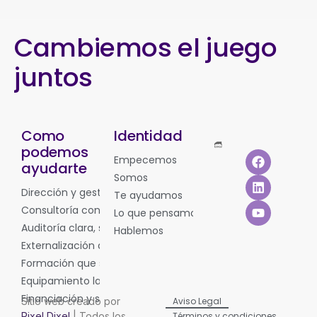
Cambiemos el juego
juntos
Como
Identidad
podemos
Empecemos
ayudarte
Somos
Dirección y gestión de tu negocio
Te ayudamos
Consultoría con foco en resultados
Lo que pensamos
Auditoría clara, sin tecnicismos
Hablemos
Externalización de procesos (Outsourcing)
Formación que sí transforma
Equipamiento laboral (EPIs y ropa técnica)
Financiación y soluciones hipotecarias
Sitio web creado por
Aviso Legal
Pixel Dixel
| Todos los
Términos y condiciones