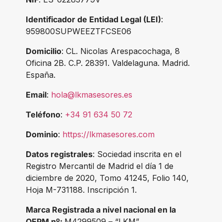
Identificador de Entidad Legal (LEI)
:
959800SUPWEEZTFCSE06
Domicilio
: CL. Nicolas Arespacochaga, 8
Oficina 2B. C.P. 28391. Valdelaguna. Madrid.
España.
Email
:
hola@lkmasesores.es
Teléfono
:
+34 91 634 50 72
Dominio
:
https://lkmasesores.com
Datos registrales
: Sociedad inscrita en el
Registro Mercantil de Madrid el día 1 de
diciembre de 2020, Tomo 41245, Folio 140,
Hoja M-731188. Inscripción 1.
Marca Registrada a nivel nacional en la
OEPM nº:
M4299509 – “LKM”.