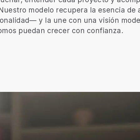
Nuestro
modelo
recupera
la
esencia
de
ionalidad—
y
la
une
con
una
visión
mode
omos
puedan
crecer
con
confianza.