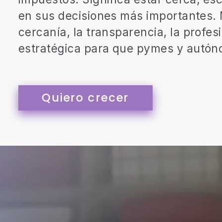
en
sus
decisiones
más
importantes.
cercanía,
la
transparencia,
la
profes
estratégica
para
que
pymes
y
autón
Quiero crecer