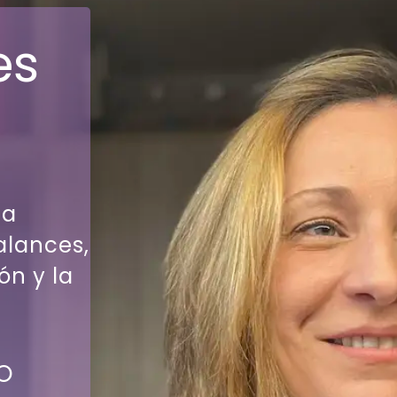
es
la
alances,
ón y la
O