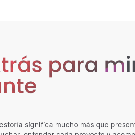
trás para mi
ante
estoría
significa
mucho
más
que
presen
uchar,
entender
cada
proyecto
y
acomp