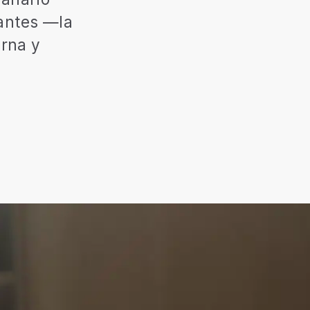
antes
—la
rna
y