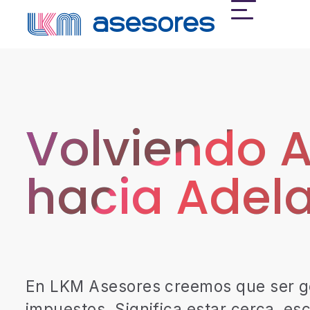
Volviendo A
hacia Adel
En
LKM
Asesores
creemos
que
ser
g
impuestos.
Significa
estar
cerca,
esc